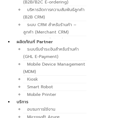
(B2B/B2C E-ordering)
บริหารจัดการความสัมพันธ์ลูกค้า
(B2B CRM)
ระบบ CRM สำหรับร้านค้า –
ลูกค้า (Merchant CRM)
ธุรกิจอาหารอัจริยะ (Smart
ผลิตภัณฑ์ Partner
Food Solutions)
ระบบรับชำระเงินสำหรับร้านค้า
รับออเดอร์ผ่านช่องทางออนไลน์
(GHL E-Payment)
(OMS)
Mobile Device Management
สั่งซื้อสินค้าผ่าน Kiosk
(MDM)
บริหารเส้นทางขนส่ง (Route
Kiosk
Optimization)
Smart Robot
บริหารจัดการตู้ Vending
Mobile Printer
(VMS)
บริการ
e-tax Invoice / e-Receipt
อบรมการใช้งาน
ระบบวงเงินชำระสินค้า
Microsoft Azure